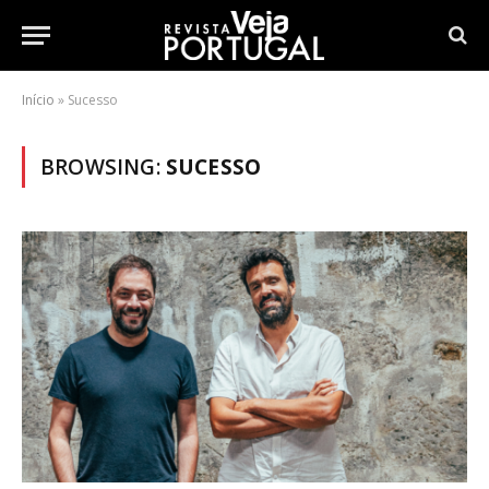
Início
»
Sucesso
BROWSING:
SUCESSO