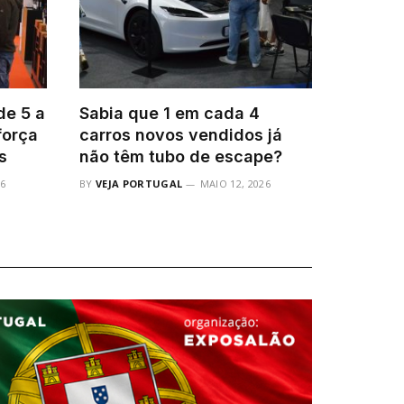
e 5 a
Sabia que 1 em cada 4
força
carros novos vendidos já
s
não têm tubo de escape?
6
BY
VEJA PORTUGAL
MAIO 12, 2026