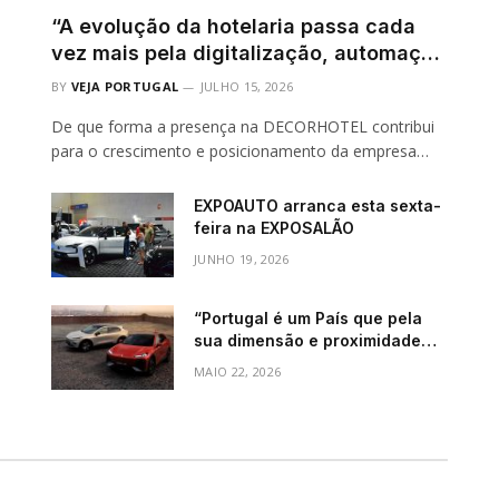
“A evolução da hotelaria passa cada
vez mais pela digitalização, automação
e reforço da segurança”
BY
VEJA PORTUGAL
JULHO 15, 2026
De que forma a presença na DECORHOTEL contribui
para o crescimento e posicionamento da empresa…
EXPOAUTO arranca esta sexta-
feira na EXPOSALÃO
JUNHO 19, 2026
“Portugal é um País que pela
sua dimensão e proximidade
entre cidades permite mais que
MAIO 22, 2026
outros uma facilidade e
adaptação ao modo elétrico”