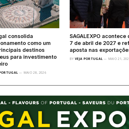
gal consolida
SAGALEXPO acontece d
ionamento como um
7 de abril de 2027 e re
rincipais destinos
aposta nas exportaçõe
eus para investimento
BY
VEJA PORTUGAL
MAIO 21, 202
eiro
 PORTUGAL
MAIO 28, 2026