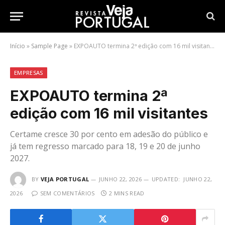
Início
»
Sample Page
»
EXPOAUTO termina 2ª edição com 16 mil visitantes
EMPRESAS
EXPOAUTO termina 2ª
edição com 16 mil visitantes
Certame cresce 30 por cento em adesão do público e
já tem regresso marcado para 18, 19 e 20 de junho
2027.
BY
VEJA PORTUGAL
JUNHO 22, 2026
UPDATED:
JUNHO 22,
2026
SEM COMENTÁRIOS
2 MINS READ