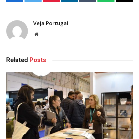
Facebook
Twitter
Pinterest
LinkedIn
Tumblr
WhatsApp
Email
Veja Portugal
Website
Related
Posts