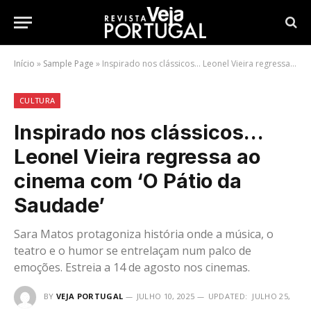
Início
»
Sample Page
»
Inspirado nos clássicos… Leonel Vieira regressa ao cinema com ‘O Pátio da Saudade’
CULTURA
Inspirado nos clássicos…
Leonel Vieira regressa ao
cinema com ‘O Pátio da
Saudade’
Sara Matos protagoniza história onde a música, o
teatro e o humor se entrelaçam num palco de
emoções. Estreia a 14 de agosto nos cinemas.
BY
VEJA PORTUGAL
JULHO 10, 2025
UPDATED:
JULHO 25,