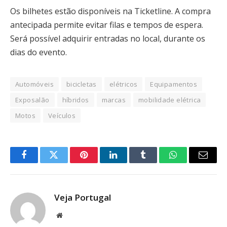
Os bilhetes estão disponíveis na Ticketline. A compra
antecipada permite evitar filas e tempos de espera.
Será possível adquirir entradas no local, durante os
dias do evento.
Automóveis
bicicletas
elétricos
Equipamentos
Exposalão
híbridos
marcas
mobilidade elétrica
Motos
Veículos
Facebook
Twitter
Pinterest
LinkedIn
Tumblr
WhatsApp
Email
Veja Portugal
Website