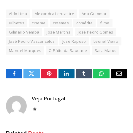
Aldo Lima
Alexandra Lencastre
Ana Guiomar
Bilhetes
cinema
cinemas
comédia
filme
Gilmário Vemba
José Martins
José Pedro Gomes
José Pedro Vasconcelos
José Raposo
Leonel Vieira
Manuel Marques
O Pátio da Saudade
Sara Matos
Facebook
Twitter
Pinterest
LinkedIn
Tumblr
WhatsApp
Email
Veja Portugal
Website