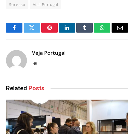
Sucesso
Visit Portugal
Facebook
Twitter
Pinterest
LinkedIn
Tumblr
WhatsApp
Email
Veja Portugal
Website
Related
Posts