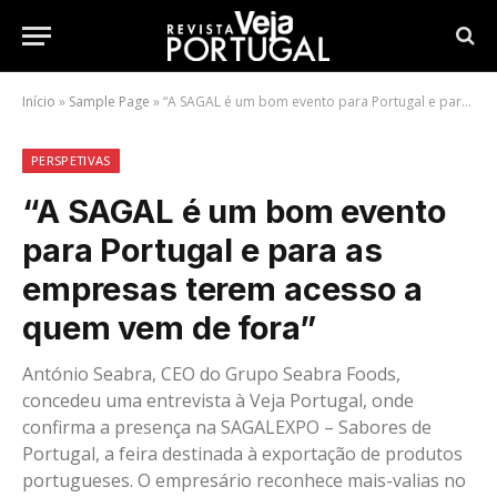
Início
»
Sample Page
»
“A SAGAL é um bom evento para Portugal e para as empresas terem acesso a quem vem de fora”
PERSPETIVAS
“A SAGAL é um bom evento
para Portugal e para as
empresas terem acesso a
quem vem de fora”
António Seabra, CEO do Grupo Seabra Foods,
concedeu uma entrevista à Veja Portugal, onde
confirma a presença na SAGALEXPO – Sabores de
Portugal, a feira destinada à exportação de produtos
portugueses. O empresário reconhece mais-valias no