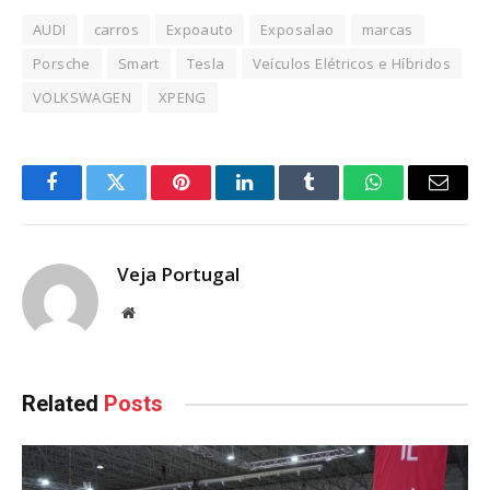
AUDI
carros
Expoauto
Exposalao
marcas
Porsche
Smart
Tesla
Veículos Elétricos e Híbridos
VOLKSWAGEN
XPENG
Facebook
Twitter
Pinterest
LinkedIn
Tumblr
WhatsApp
Email
Veja Portugal
Website
Related
Posts