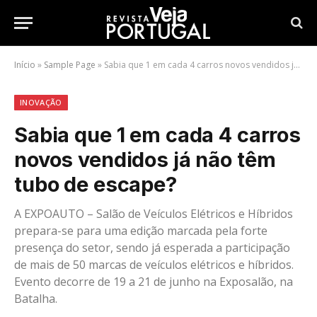
Início
»
Sample Page
»
Sabia que 1 em cada 4 carros novos vendidos já não têm tubo de escape?
INOVAÇÃO
Sabia que 1 em cada 4 carros
novos vendidos já não têm
tubo de escape?
A EXPOAUTO – Salão de Veículos Elétricos e Híbridos
prepara-se para uma edição marcada pela forte
presença do setor, sendo já esperada a participação
de mais de 50 marcas de veículos elétricos e híbridos.
Evento decorre de 19 a 21 de junho na Exposalão, na
Batalha.