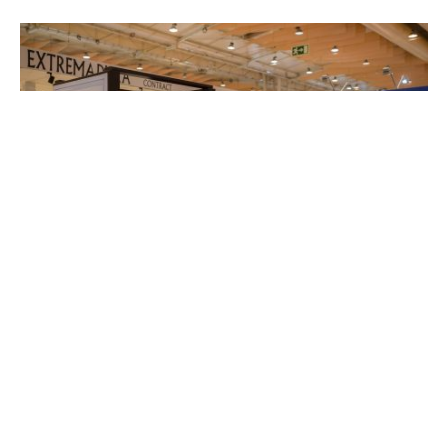
A DECORHOTEL regressa à FIL, em Lisboa, de 20 a
22 de novembro de 2025, com um número recorde
de empresas já confirmadas e promete uma
edição de referência para profissionais da
construção, remodelação, decoração e