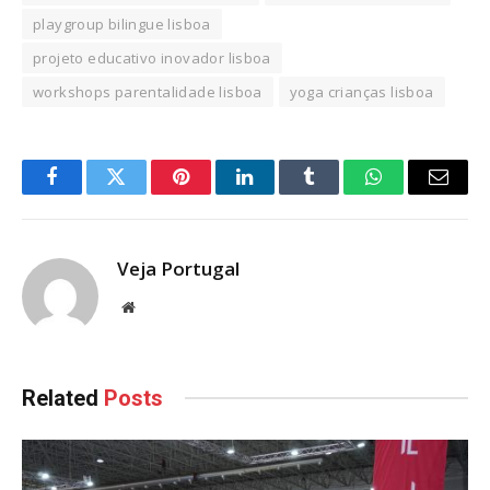
playgroup bilingue lisboa
projeto educativo inovador lisboa
workshops parentalidade lisboa
yoga crianças lisboa
Facebook
Twitter
Pinterest
LinkedIn
Tumblr
WhatsApp
Email
Veja Portugal
Website
Related
Posts