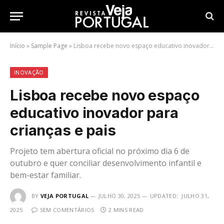
Início
»
Sample Page
»
Lisboa recebe novo espaço educativo inovador para crianças e pais
INOVAÇÃO
Lisboa recebe novo espaço
educativo inovador para
crianças e pais
Projeto tem abertura oficial no próximo dia 6 de
outubro e quer conciliar desenvolvimento infantil e
bem-estar familiar.
BY
VEJA PORTUGAL
JULHO 30, 2025
UPDATED:
JULHO 31,
2025
SEM COMENTÁRIOS
2 MINS READ