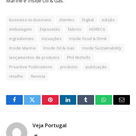
Marine e Inside Oil & Gas.
business-to-business
clientes
Digital
edição
embalagem
Exposalão
fabrico
HORECA
ingredientes
inovações
Inside Food & Drink
Inside Marine
Inside Oil & Gas
Inside Sustainability
lançamentos de produtos
Phil Nicholls
Proactive Publications
produtos
publicação
retalho
Revista
Facebook
Twitter
Pinterest
LinkedIn
Tumblr
WhatsApp
Email
Veja Portugal
Website