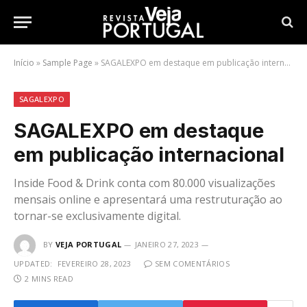
Início
»
Sample Page
»
SAGALEXPO em destaque em publicação internacional
SAGALEXPO
SAGALEXPO em destaque
em publicação internacional
Inside Food & Drink conta com 80.000 visualizações
mensais online e apresentará uma restruturação ao
tornar-se exclusivamente digital.
BY
VEJA PORTUGAL
JANEIRO 27, 2023
UPDATED:
FEVEREIRO 28, 2023
SEM COMENTÁRIOS
2 MINS READ