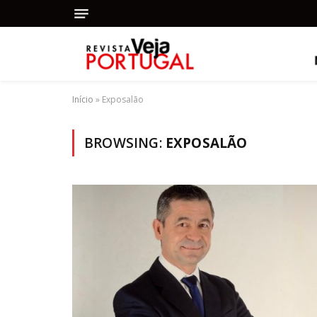
Início
»
Exposalão
BROWSING:
EXPOSALÃO