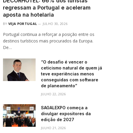
DECORHOTEL: 66% dos turistas
regressam a Portugal e aceleram
aposta na hotelaria
BY
VEJA PORTUGAL
JULHO 30, 2026
Portugal continua a reforçar a posição entre os
destinos turísticos mais procurados da Europa.
De…
“O desafio é vencer o
ceticismo natural de quem já
teve experiências menos
conseguidas com software
de planeamento”
JULHO 22, 2026
SAGALEXPO começa a
divulgar expositores da
edição de 2027
JULHO 21, 2026