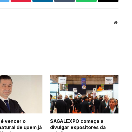
Twitter
Pinterest
LinkedIn
Tumblr
WhatsApp
Email
Website
 é vencer o
SAGALEXPO começa a
natural de quem já
divulgar expositores da