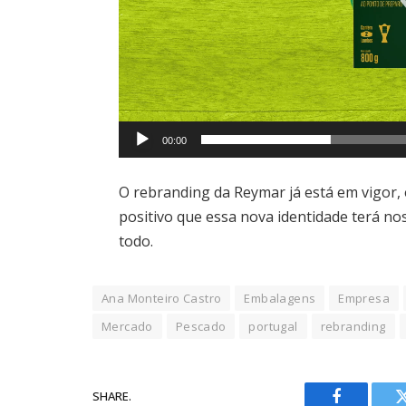
00:00
O rebranding da Reymar já está em vigor,
positivo que essa nova identidade terá no
todo.
Ana Monteiro Castro
Embalagens
Empresa
Mercado
Pescado
portugal
rebranding
SHARE.