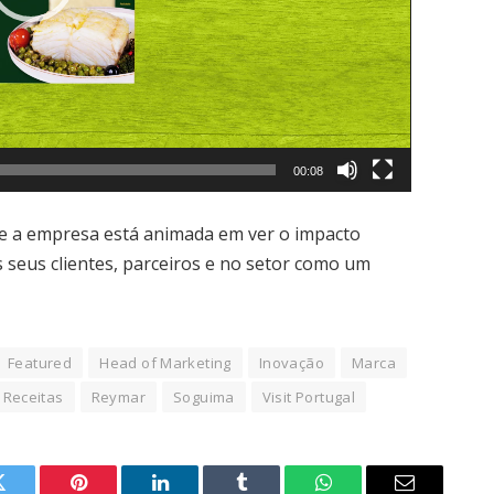
00:08
 e a empresa está animada em ver o impacto
s seus clientes, parceiros e no setor como um
Featured
Head of Marketing
Inovação
Marca
Receitas
Reymar
Soguima
Visit Portugal