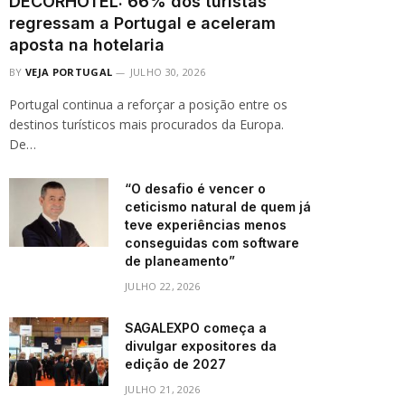
DECORHOTEL: 66% dos turistas
regressam a Portugal e aceleram
aposta na hotelaria
BY
VEJA PORTUGAL
JULHO 30, 2026
Portugal continua a reforçar a posição entre os
destinos turísticos mais procurados da Europa.
De…
“O desafio é vencer o
ceticismo natural de quem já
teve experiências menos
conseguidas com software
de planeamento”
JULHO 22, 2026
SAGALEXPO começa a
divulgar expositores da
edição de 2027
JULHO 21, 2026