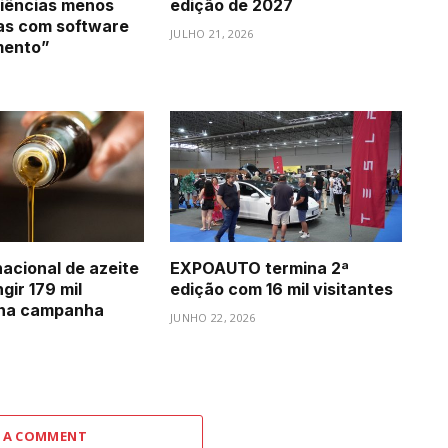
iências menos
edição de 2027
as com software
JULHO 21, 2026
mento”
acional de azeite
EXPOAUTO termina 2ª
gir 179 mil
edição com 16 mil visitantes
 na campanha
JUNHO 22, 2026
6
 A COMMENT