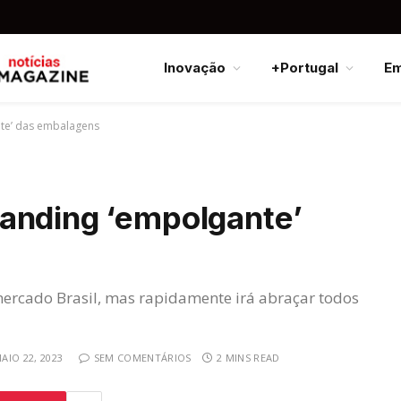
Inovação
+Portugal
E
te’ das embalagens
anding ‘empolgante’
ercado Brasil, mas rapidamente irá abraçar todos
AIO 22, 2023
SEM COMENTÁRIOS
2 MINS READ