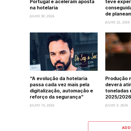
Portugal e aceleram aposta
teve exper
na hotelaria
conseguid
de planea
JULHO 30, 2026
JULHO 22, 2026
“A evolução da hotelaria
Produção n
passa cada vez mais pela
deverá atin
digitalização, automação e
toneladas
reforço da segurança”
2025/202
JULHO 15, 2026
JULHO 3, 2026
ADD