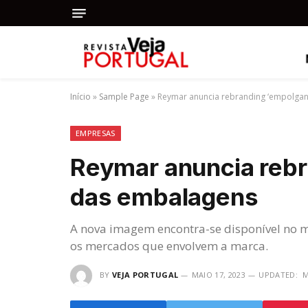
Início
»
Sample Page
»
Reymar anuncia rebranding ‘empolgan
EMPRESAS
Reymar anuncia rebr
das embalagens
A nova imagem encontra-se disponível no m
os mercados que envolvem a marca.
BY
VEJA PORTUGAL
MAIO 17, 2023
UPDATED:
M