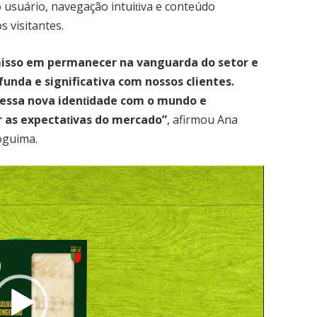
 usuário, navegação intui
va e conteúdo
ti
 visitantes.
misso em permanecer na vanguarda do setor e
nda e significativa com nossos clientes.
essa nova iden
dade com o mundo e
ti
r as expecta
vas do mercado”
, afirmou Ana
ti
oguima.