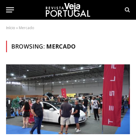
Início
»
Mercado
BROWSING:
MERCADO