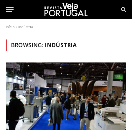
Início
»
Indústria
BROWSING:
INDÚSTRIA