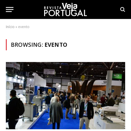
Início
»
evento
BROWSING:
EVENTO