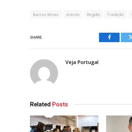
Barcos Wines
evento
Região
Tradição
SHARE.
Facebook
Veja Portugal
Related
Posts