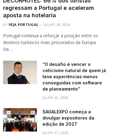
DECORHOTEL: 66% dos turistas
regressam a Portugal e aceleram
aposta na hotelaria
BY
VEJA PORTUGAL
JULHO 30, 2026
Portugal continua a reforçar a posição entre os
destinos turísticos mais procurados da Europa.
De…
“O desafio é vencer o
ceticismo natural de quem já
teve experiências menos
conseguidas com software
de planeamento”
JULHO 22, 2026
SAGALEXPO começa a
divulgar expositores da
edição de 2027
JULHO 21, 2026