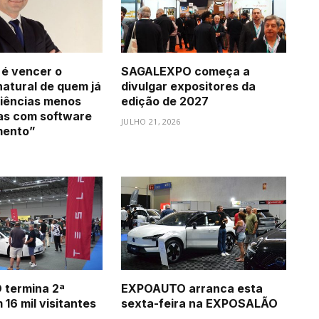
 é vencer o
SAGALEXPO começa a
natural de quem já
divulgar expositores da
iências menos
edição de 2027
as com software
JULHO 21, 2026
mento”
termina 2ª
EXPOAUTO arranca esta
16 mil visitantes
sexta-feira na EXPOSALÃO