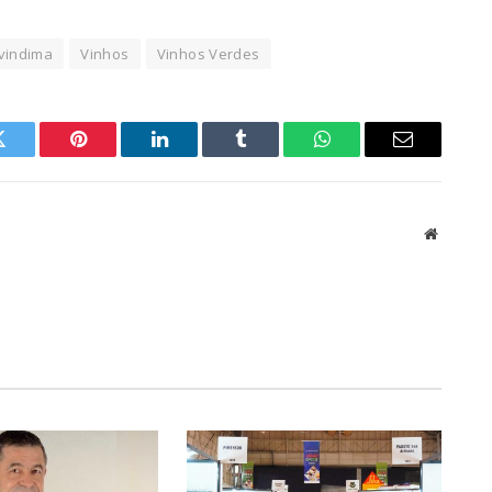
vindima
Vinhos
Vinhos Verdes
Twitter
Pinterest
LinkedIn
Tumblr
WhatsApp
Email
Website