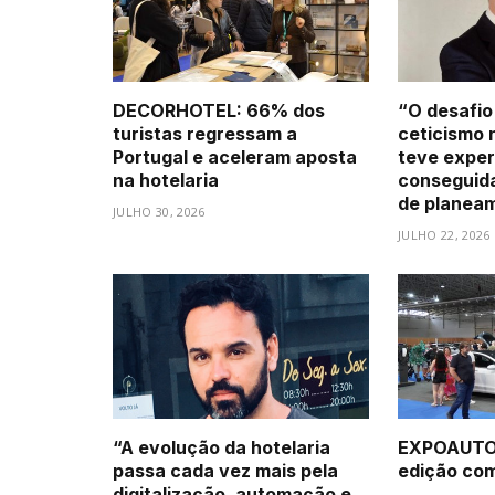
DECORHOTEL: 66% dos
“O desafio
turistas regressam a
ceticismo 
Portugal e aceleram aposta
teve exper
na hotelaria
conseguid
de planea
JULHO 30, 2026
JULHO 22, 2026
“A evolução da hotelaria
EXPOAUTO 
passa cada vez mais pela
edição com 
digitalização, automação e