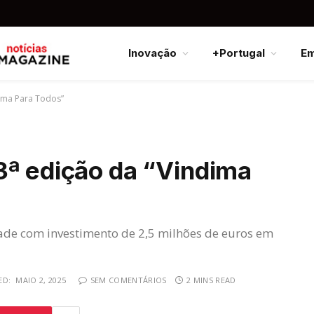
Inovação
+Portugal
E
dima Para Todos”
3ª edição da “Vindima
ade com investimento de 2,5 milhões de euros em
ED:
MAIO 2, 2025
SEM COMENTÁRIOS
2 MINS READ