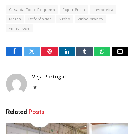
Casa da Fonte Pequena
Experiência
Lavradeira
Marca
Referências
Vinho
vinho branco
vinho rosé
Facebook
Twitter
Pinterest
LinkedIn
Tumblr
WhatsApp
Email
Veja Portugal
Website
Related
Posts