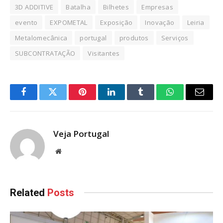
3D ADDITIVE
Batalha
Bilhetes
Empresas
evento
EXPOMETAL
Exposição
Inovação
Leiria
Metalomecânica
portugal
produtos
Serviços
SUBCONTRATAÇÃO
Visitantes
Facebook
Twitter
Pinterest
LinkedIn
Tumblr
WhatsApp
Email
Veja Portugal
Website
Related
Posts