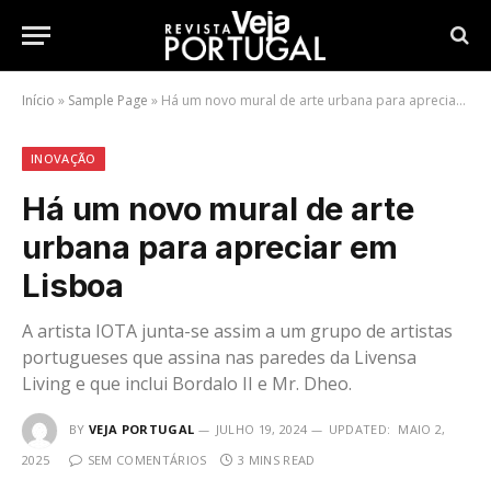
Início
»
Sample Page
»
Há um novo mural de arte urbana para apreciar em Lisboa
INOVAÇÃO
Há um novo mural de arte
urbana para apreciar em
Lisboa
A artista IOTA junta-se assim a um grupo de artistas
portugueses que assina nas paredes da Livensa
Living e que inclui Bordalo II e Mr. Dheo.
BY
VEJA PORTUGAL
JULHO 19, 2024
UPDATED:
MAIO 2,
2025
SEM COMENTÁRIOS
3 MINS READ