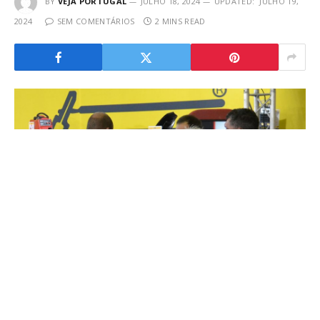
BY
VEJA PORTUGAL
JULHO 18, 2024
UPDATED:
JULHO 19,
2024
SEM COMENTÁRIOS
2 MINS READ
A
EXPOMETAL 2024
, que acontecerá na Batalha