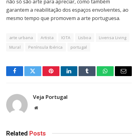
não só são arte para apreciar, como também
garantem a reabilitação dos espaços envolventes, ao
mesmo tempo que promovem a arte portuguesa.
arte urbana
Artista
IOTA
Lisboa
Livensa Living
Mural
Península Ibérica
portugal
Facebook
Twitter
Pinterest
LinkedIn
Tumblr
WhatsApp
Email
Veja Portugal
Website
Related
Posts