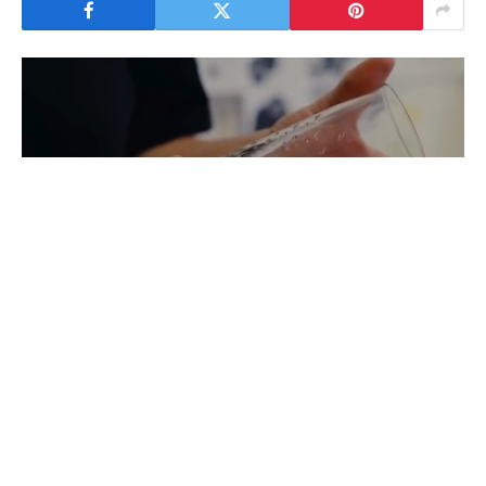
A Sumol apresenta mais uma grande novidade: o
lançamento de um novo copo comemorativo. A
peça foi criada em exclusivo pela designer
Alexandra Moura.