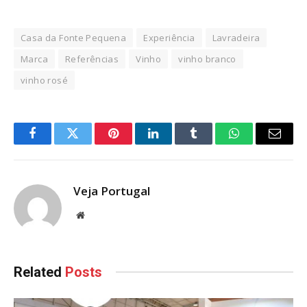
Casa da Fonte Pequena
Experiência
Lavradeira
Marca
Referências
Vinho
vinho branco
vinho rosé
Facebook
Twitter
Pinterest
LinkedIn
Tumblr
WhatsApp
Email
Veja Portugal
Website
Related
Posts