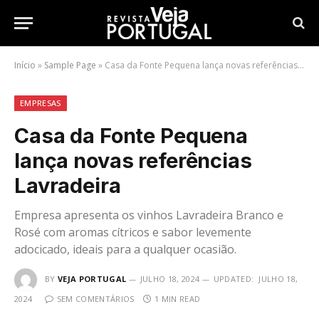
Início
»
Sample Page
»
Casa da Fonte Pequena lança novas referências Lavradeira
EMPRESAS
Casa da Fonte Pequena
lança novas referências
Lavradeira
Empresa apresenta os vinhos Lavradeira Branco e
Rosé com aromas cítricos e sabor levemente
adocicado, ideais para a qualquer ocasião.
BY
VEJA PORTUGAL
JULHO 18, 2024
UPDATED:
JULHO 18,
2024
SEM COMENTÁRIOS
1 MIN READ