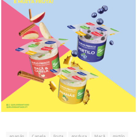
ananás
Canela
Fruta
gordura
Maçã
mirtilo