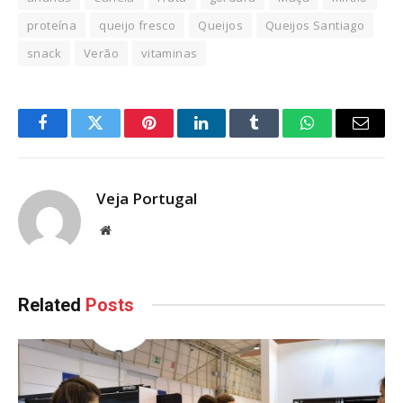
proteína
queijo fresco
Queijos
Queijos Santiago
snack
Verão
vitaminas
Facebook
Twitter
Pinterest
LinkedIn
Tumblr
WhatsApp
Email
Veja Portugal
Website
Related
Posts