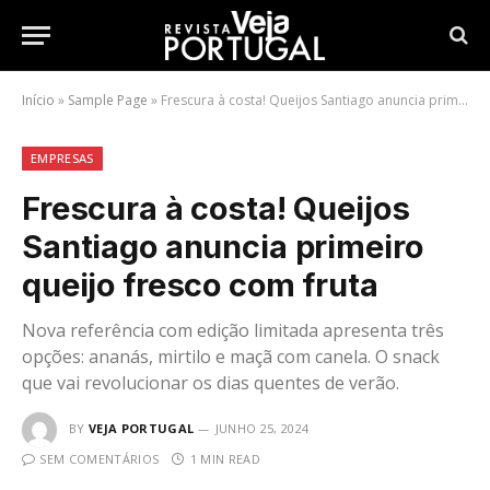
Início
»
Sample Page
»
Frescura à costa! Queijos Santiago anuncia primeiro queijo fresco com fruta
EMPRESAS
Frescura à costa! Queijos
Santiago anuncia primeiro
queijo fresco com fruta
Nova referência com edição limitada apresenta três
opções: ananás, mirtilo e maçã com canela. O snack
que vai revolucionar os dias quentes de verão.
BY
VEJA PORTUGAL
JUNHO 25, 2024
SEM COMENTÁRIOS
1 MIN READ