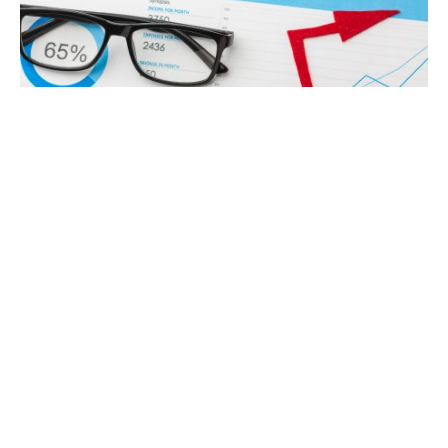
A economia portuguesa registou uma capacidade de
financiamento de 3,2% do Produto Interno Bruto (PIB)
no 1º trimestre de 2024, que representa um aumento
de 0,5 pontos percentuais (p.p.) face ao trimestre
anterior, revela o mais recente relatório do INE.