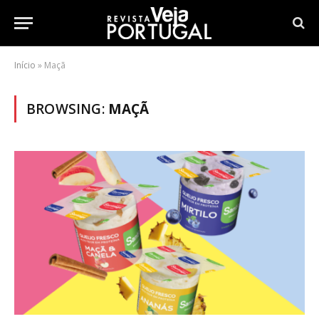
Início
»
Maçã
BROWSING:
MAÇÃ