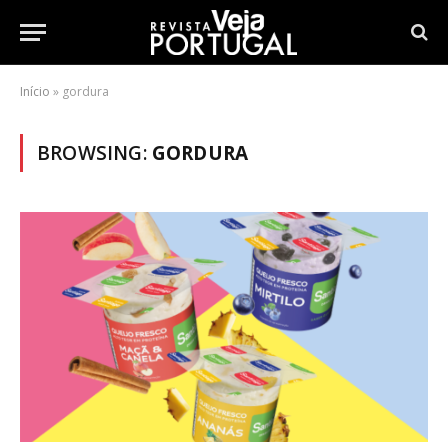
Início
»
gordura
BROWSING:
GORDURA