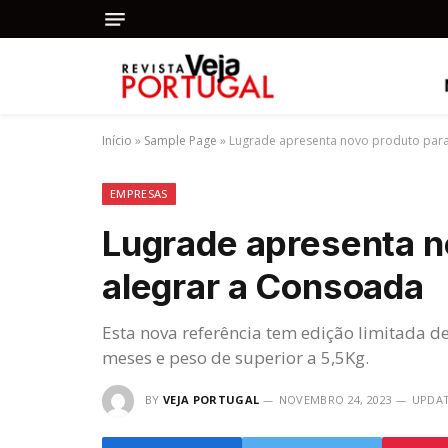
Início
»
Sample Page
»
Lugrade apresenta novo produto para
EMPRESAS
Lugrade apresenta n
alegrar a Consoada
Esta nova referência tem edição limitada d
meses e peso de superior a 5,5Kg.
BY
VEJA PORTUGAL
NOVEMBRO 24, 2023
UPDAT