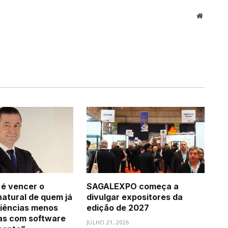
Website
 é vencer o
SAGALEXPO começa a
natural de quem já
divulgar expositores da
iências menos
edição de 2027
as com software
JULHO 21, 2026