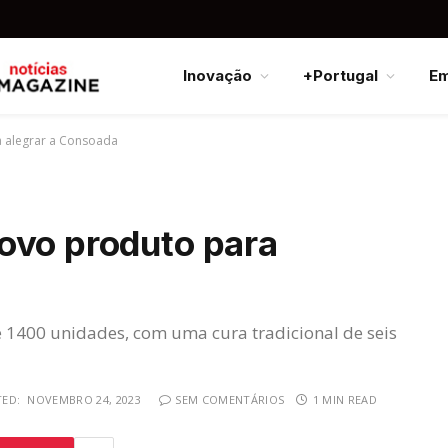
Inovação
+Portugal
E
 alegrar a Consoada
ovo produto para
e 1400 unidades, com uma cura tradicional de seis
ED:
NOVEMBRO 24, 2023
SEM COMENTÁRIOS
1 MIN READ