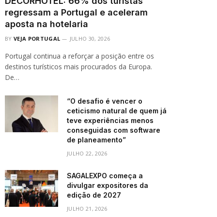
DECORHOTEL: 66% dos turistas
regressam a Portugal e aceleram
aposta na hotelaria
BY
VEJA PORTUGAL
JULHO 30, 2026
Portugal continua a reforçar a posição entre os
destinos turísticos mais procurados da Europa.
De…
“O desafio é vencer o
ceticismo natural de quem já
teve experiências menos
conseguidas com software
de planeamento”
JULHO 22, 2026
SAGALEXPO começa a
divulgar expositores da
edição de 2027
JULHO 21, 2026