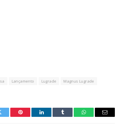
sa
Lançamento
Lugrade
Magnus Lugrade
Twitter
Pinterest
LinkedIn
Tumblr
WhatsApp
Email