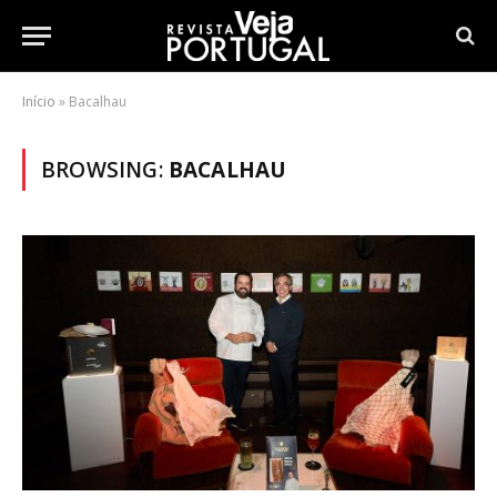
Início
»
Bacalhau
BROWSING:
BACALHAU