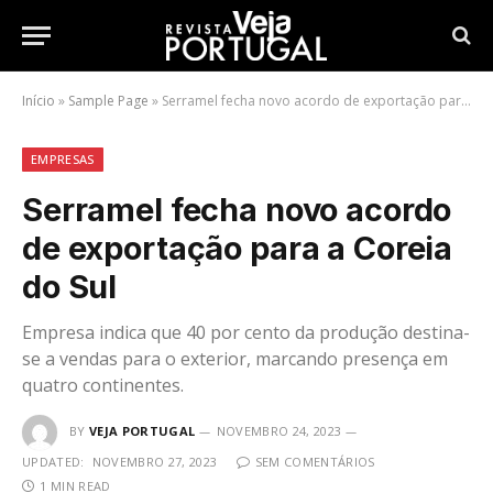
Início
»
Sample Page
»
Serramel fecha novo acordo de exportação para a Coreia do Sul
EMPRESAS
Serramel fecha novo acordo
de exportação para a Coreia
do Sul
Empresa indica que 40 por cento da produção destina-
se a vendas para o exterior, marcando presença em
quatro continentes.
BY
VEJA PORTUGAL
NOVEMBRO 24, 2023
UPDATED:
NOVEMBRO 27, 2023
SEM COMENTÁRIOS
1 MIN READ