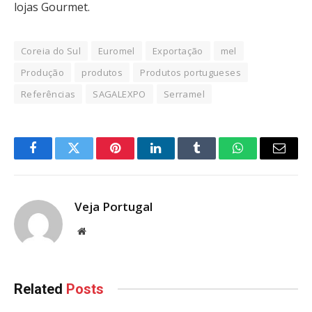
lojas Gourmet.
Coreia do Sul
Euromel
Exportação
mel
Produção
produtos
Produtos portugueses
Referências
SAGALEXPO
Serramel
Facebook
Twitter
Pinterest
LinkedIn
Tumblr
WhatsApp
Email
Veja Portugal
Website
Related
Posts