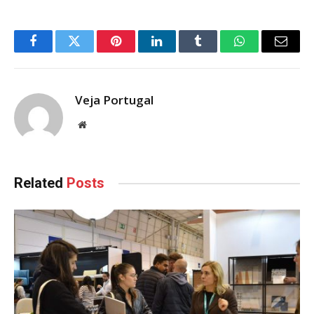
Facebook
Twitter
Pinterest
LinkedIn
Tumblr
WhatsApp
Email
Veja Portugal
Website
Related
Posts