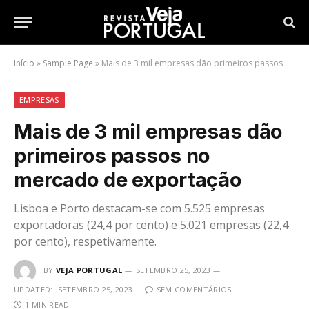
Início
»
Sample Page
»
Mais de 3 mil empresas dão primeiros passos no mercado de exportação
EMPRESAS
Mais de 3 mil empresas dão
primeiros passos no
mercado de exportação
Lisboa e Porto destacam-se com 5.525 empresas
exportadoras (24,4 por cento) e 5.021 empresas (22,4
por cento), respetivamente.
BY
VEJA PORTUGAL
SETEMBRO 25, 2023
UPDATED:
SETEMBRO 25, 2023
SEM COMENTÁRIOS
1 MIN READ