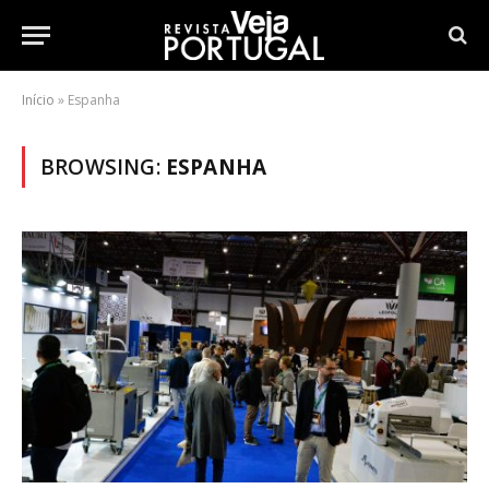
Início
»
Espanha
BROWSING:
ESPANHA