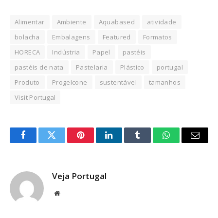
Alimentar
Ambiente
Aquabased
atividade
bolacha
Embalagens
Featured
Formatos
HORECA
Indústria
Papel
pastéis
pastéis de nata
Pastelaria
Plástico
portugal
Produto
Progelcone
sustentável
tamanhos
Visit Portugal
Facebook
Twitter
Pinterest
LinkedIn
Tumblr
WhatsApp
Email
Veja Portugal
Website