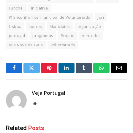
Funchal
Iniciativa
IX Encontro Intermunicipal de Voluntariado
júri
Lisboa
Loures
Municípios
organização
portugal
programas
Projeto
vencedor
Vila Nova de Gaia
Voluntariado
Facebook
Twitter
Pinterest
LinkedIn
Tumblr
WhatsApp
Email
Veja Portugal
Website
Related
Posts