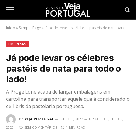
Início
»
Sample Page
»
Já pode levar os célebres pastéis de nata para todo o lado!
EMPRESAS
Já pode levar os célebres
pastéis de nata para todo o
lado!
A Progelcone acaba de lançar embalagens em
cartolina para transportar aquele que é considerado o
ex-libris da pastelaria portuguesa.
BY
VEJA PORTUGAL
JULHO 3, 2023
UPDATED:
JULHO 5,
2023
SEM COMENTÁRIOS
1 MIN READ