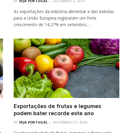
BY
VEJA PORTUGAL
DEZEMBRO 3, 2024
As exportações da indústria alimentar e das bebidas
para a União Europeia registaram um forte
crescimento de 14,27% em setembro,…
Exportações de frutas e legumes
podem bater recorde este ano
BY
VEJA PORTUGAL
NOVEMBRO 21, 2024
m
O setor português de frutas, legumes e flores está