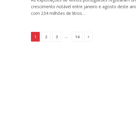
crescimento notável entre janeiro e agosto deste an
com 234 milhões de litros…
Next
…
1
2
3
14