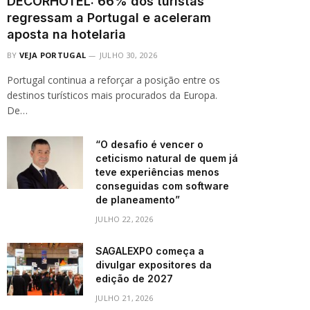
DECORHOTEL: 66% dos turistas
regressam a Portugal e aceleram
aposta na hotelaria
BY
VEJA PORTUGAL
JULHO 30, 2026
Portugal continua a reforçar a posição entre os
destinos turísticos mais procurados da Europa.
De…
“O desafio é vencer o
ceticismo natural de quem já
teve experiências menos
conseguidas com software
de planeamento”
JULHO 22, 2026
SAGALEXPO começa a
divulgar expositores da
edição de 2027
JULHO 21, 2026