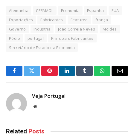
Alemanha
CEFAMOL
Economia
Espanha
EUA
Exportações
Fabricantes
Featured
frança
Governo
Indústria
João Correia Neves
Moldes
Pódio
portugal
Principais Fabricantes
Secretário de Estado da Economia
Facebook
Twitter
Pinterest
LinkedIn
Tumblr
WhatsApp
Email
Veja Portugal
Website
Related
Posts