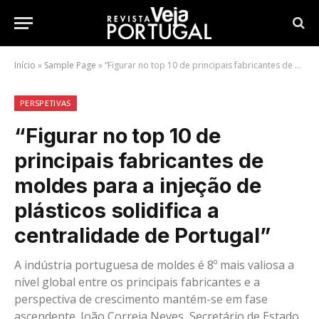
Início
»
Sample Page
»
“Figurar no top 10 de principais fabricantes de moldes para a injeção de plásticos solidifica a centralidade de Portugal”
PERSPETIVAS
“Figurar no top 10 de
principais fabricantes de
moldes para a injeção de
plásticos solidifica a
centralidade de Portugal”
A indústria portuguesa de moldes é 8º mais valiosa a
nível global entre os principais fabricantes e a
perspectiva de crescimento mantém-se em fase
ascendente. João Correia Neves, Secretário de Estado