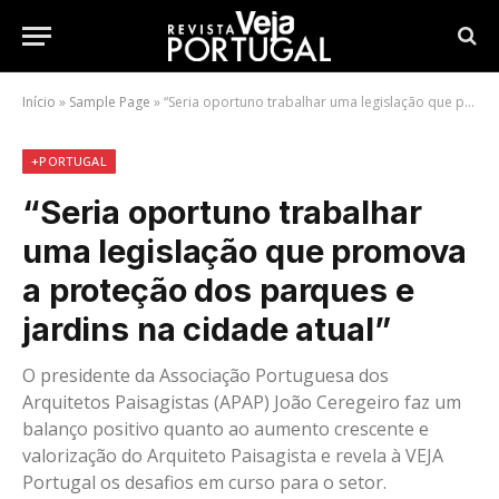
Início
»
Sample Page
»
“Seria oportuno trabalhar uma legislação que promova a proteção dos parques e jardins na cidade atual”
+PORTUGAL
“Seria oportuno trabalhar
uma legislação que promova
a proteção dos parques e
jardins na cidade atual”
O presidente da Associação Portuguesa dos
Arquitetos Paisagistas (APAP) João Ceregeiro faz um
balanço positivo quanto ao aumento crescente e
valorização do Arquiteto Paisagista e revela à VEJA
Portugal os desafios em curso para o setor.