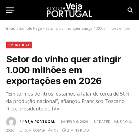
Início
»
Sample Page
»
Setor do vinho quer atingir 1.000 milhões em exportações em 2026
+PORTUGAL
Setor do vinho quer atingir
1.000 milhões em
exportações em 2026
“Em termos de litros, estamos a falar de cerca de 50%
da produção nacional”, afiançou Francisco Toscano
Rico, presidente do IVV.
BY
VEJA PORTUGAL
JANEIRO 6, 2026
UPDATED:
JANEIRO 6,
2026
SEM COMENTÁRIOS
2 MINS READ