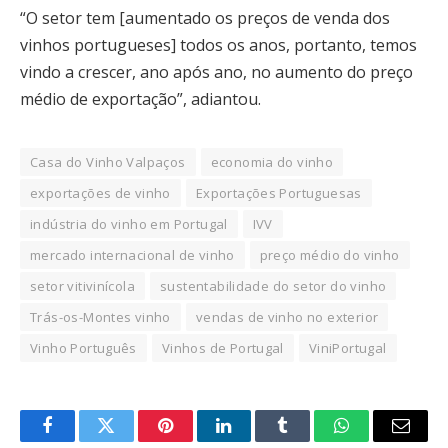
“O setor tem [aumentado os preços de venda dos
vinhos portugueses] todos os anos, portanto, temos
vindo a crescer, ano após ano, no aumento do preço
médio de exportação”, adiantou.
Casa do Vinho Valpaços
economia do vinho
exportações de vinho
Exportações Portuguesas
indústria do vinho em Portugal
IVV
mercado internacional de vinho
preço médio do vinho
setor vitivinícola
sustentabilidade do setor do vinho
Trás-os-Montes vinho
vendas de vinho no exterior
Vinho Português
Vinhos de Portugal
ViniPortugal
Facebook
Twitter
Pinterest
LinkedIn
Tumblr
WhatsApp
Email