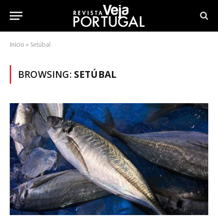
Início
»
Setúbal
BROWSING:
SETÚBAL