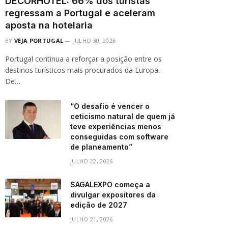
DECORHOTEL: 66% dos turistas
regressam a Portugal e aceleram
aposta na hotelaria
BY
VEJA PORTUGAL
JULHO 30, 2026
Portugal continua a reforçar a posição entre os
destinos turísticos mais procurados da Europa.
De…
“O desafio é vencer o
ceticismo natural de quem já
teve experiências menos
conseguidas com software
de planeamento”
JULHO 22, 2026
SAGALEXPO começa a
divulgar expositores da
edição de 2027
JULHO 21, 2026