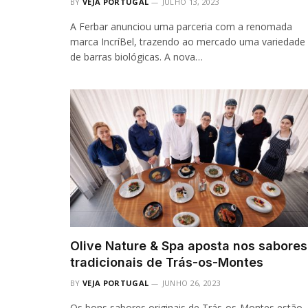
BY
VEJA PORTUGAL
JULHO 13, 2023
A Ferbar anunciou uma parceria com a renomada
marca IncríBel, trazendo ao mercado uma variedade
de barras biológicas. A nova…
Olive Nature & Spa aposta nos sabores
tradicionais de Trás-os-Montes
BY
VEJA PORTUGAL
JUNHO 26, 2023
Os bons sabores originais de Trás-os-Montes estão