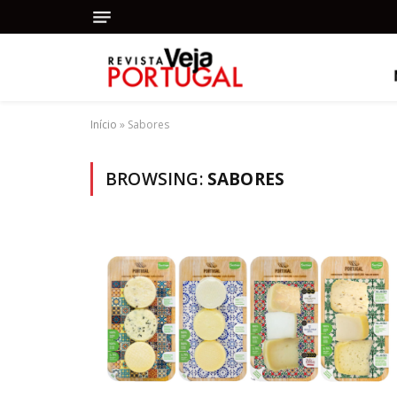
Início
»
Sabores
BROWSING:
SABORES