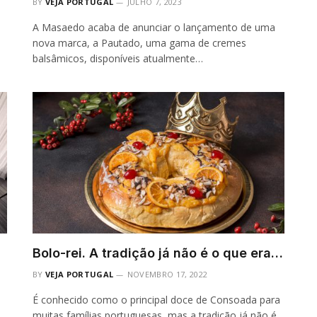
BY
VEJA PORTUGAL
JULHO 7, 2023
A Masaedo acaba de anunciar o lançamento de uma
nova marca, a Pautado, uma gama de cremes
balsâmicos, disponíveis atualmente…
Bolo-rei. A tradição já não é o que era…
BY
VEJA PORTUGAL
NOVEMBRO 17, 2022
É conhecido como o principal doce de Consoada para
muitas famílias portuguesas, mas a tradição já não é