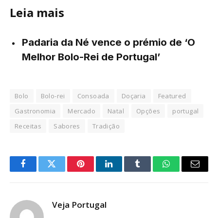
Leia mais
Padaria da Né vence o prémio de ‘O
Melhor Bolo-Rei de Portugal’
Bolo
Bolo-rei
Consoada
Doçaria
Featured
Gastronomia
Mercado
Natal
Opções
portugal
Receitas
Sabores
Tradição
Facebook
Twitter
Pinterest
LinkedIn
Tumblr
WhatsApp
Email
Veja Portugal