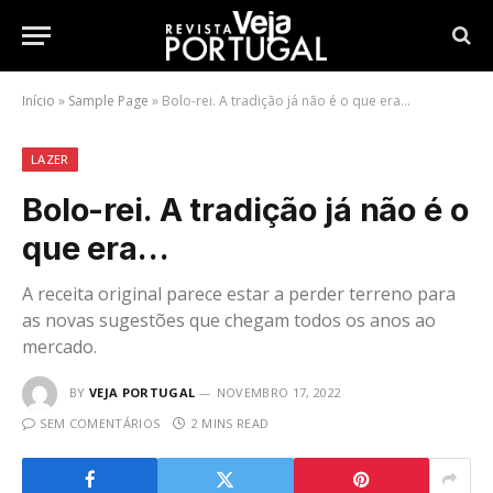
Início
»
Sample Page
»
Bolo-rei. A tradição já não é o que era…
LAZER
Bolo-rei. A tradição já não é o
que era…
A receita original parece estar a perder terreno para
as novas sugestões que chegam todos os anos ao
mercado.
BY
VEJA PORTUGAL
NOVEMBRO 17, 2022
SEM COMENTÁRIOS
2 MINS READ