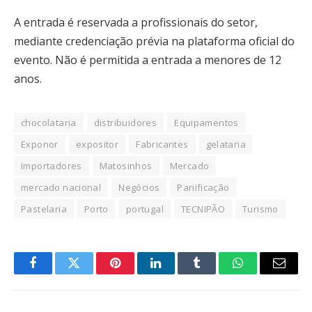
A entrada é reservada a profissionais do setor,
mediante credenciação prévia na plataforma oficial do
evento. Não é permitida a entrada a menores de 12
anos.
chocolataria
distribuidores
Equipamentos
Exponor
expositor
Fabricantes
gelataria
Importadores
Matosinhos
Mercado
mercado nacional
Negócios
Panificação
Pastelaria
Porto
portugal
TECNIPÃO
Turismo
Facebook
Twitter
Pinterest
LinkedIn
Tumblr
WhatsApp
Email