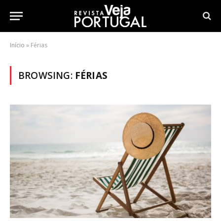
Início
»
Férias
BROWSING:
FÉRIAS