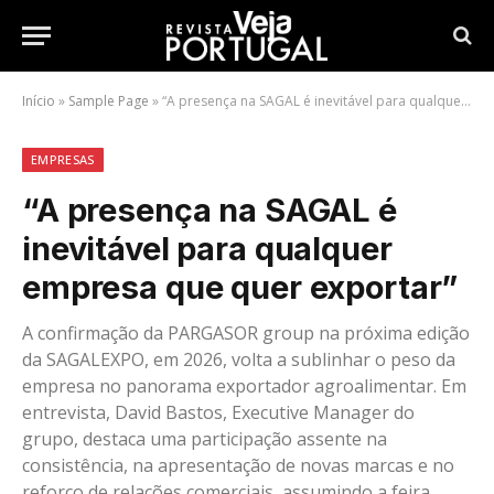
Início
»
Sample Page
»
“A presença na SAGAL é inevitável para qualquer empresa que quer exportar”
EMPRESAS
“A presença na SAGAL é
inevitável para qualquer
empresa que quer exportar”
A confirmação da PARGASOR group na próxima edição
da SAGALEXPO, em 2026, volta a sublinhar o peso da
empresa no panorama exportador agroalimentar. Em
entrevista, David Bastos, Executive Manager do
grupo, destaca uma participação assente na
consistência, na apresentação de novas marcas e no
reforço de relações comerciais, assumindo a feira