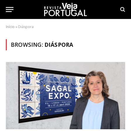
Início
»
Diáspora
BROWSING:
DIÁSPORA