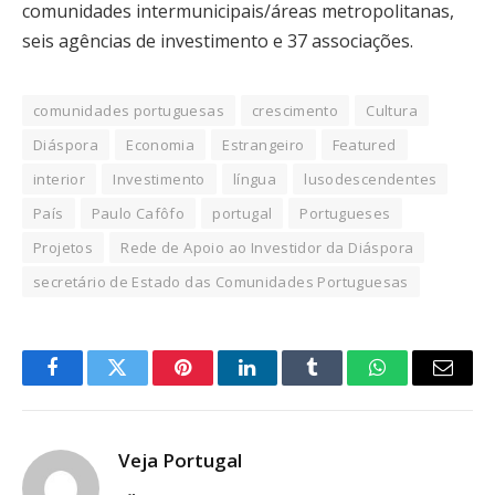
comunidades intermunicipais/áreas metropolitanas,
seis agências de investimento e 37 associações.
comunidades portuguesas
crescimento
Cultura
Diáspora
Economia
Estrangeiro
Featured
interior
Investimento
língua
lusodescendentes
País
Paulo Cafôfo
portugal
Portugueses
Projetos
Rede de Apoio ao Investidor da Diáspora
secretário de Estado das Comunidades Portuguesas
Facebook
Twitter
Pinterest
LinkedIn
Tumblr
WhatsApp
Email
Veja Portugal