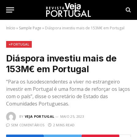
Início
»
Sample Page
»
Diáspora investiu mais de 153M€ em Portugal
+PORTUGAL
Diáspora investiu mais de
153M€ em Portugal
“Para os lusodescendentes a viver no estrangeiro
investir em Portugal é uma forma de reforçar os laços
com o país”, disse o secretário de Estado das
Comunidades Portuguesas.
BY
VEJA PORTUGAL
MAIO 25, 2023
SEM COMENTÁRIOS
2 MINS READ