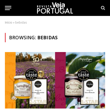
Início
»
bebidas
BROWSING:
BEBIDAS