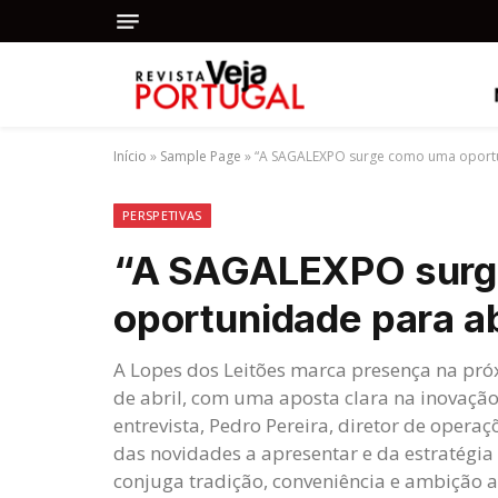
Início
»
Sample Page
»
“A SAGALEXPO surge como uma oportu
PERSPETIVAS
“A SAGALEXPO surg
oportunidade para a
A Lopes dos Leitões marca presença na pr
de abril, com uma aposta clara na inovaçã
entrevista, Pedro Pereira, diretor de opera
das novidades a apresentar e da estratégi
conjuga tradição, conveniência e ambição a