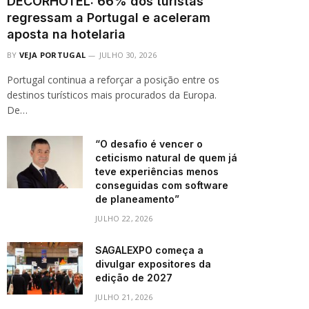
DECORHOTEL: 66% dos turistas
regressam a Portugal e aceleram
aposta na hotelaria
BY
VEJA PORTUGAL
JULHO 30, 2026
Portugal continua a reforçar a posição entre os
destinos turísticos mais procurados da Europa.
De…
“O desafio é vencer o
ceticismo natural de quem já
teve experiências menos
conseguidas com software
de planeamento”
JULHO 22, 2026
SAGALEXPO começa a
divulgar expositores da
edição de 2027
JULHO 21, 2026