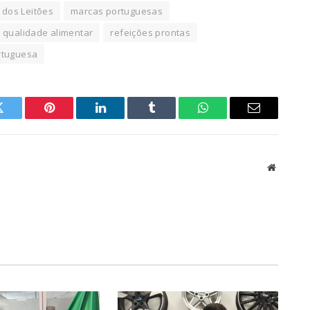
 dos Leitões
marcas portuguesas
qualidade alimentar
refeições prontas
rtuguesa
Twitter
Pinterest
LinkedIn
Tumblr
WhatsApp
Email
Website