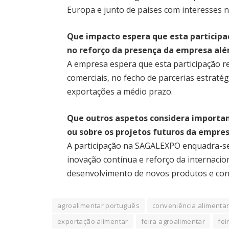
Europa e junto de países com interesses
Que impacto espera que esta participa
no reforço da presença da empresa alé
A empresa espera que esta participação r
comerciais, no fecho de parcerias estraté
exportações a médio prazo.
Que outros aspetos considera importa
ou sobre os projetos futuros da empre
A participação na SAGALEXPO enquadra-se
inovação contínua e reforço da internacio
desenvolvimento de novos produtos e con
agroalimentar português
conveniência alimenta
exportação alimentar
feira agroalimentar
fei