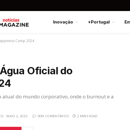
Inovação
+Portugal
E
Happiness Camp 2024
Água Oficial do
24
 atual do mundo corporativo, onde o burnout e a
ED:
MAIO 2, 2025
SEM COMENTÁRIOS
2 MINS READ