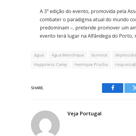
A 3ª edição do evento, promovida pela As
combater o paradigma atual do mundo cor
predominam –, pretende promover um ambi
evento terá lugar na Alfândega do Porto, 
água
Água Monchique
burnout
depressã
Happiness Camp
Henrique Prucha
responsab
SHARE.
Facebook
Veja Portugal