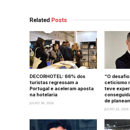
Related
Posts
DECORHOTEL: 66% dos
“O desafio
turistas regressam a
ceticismo 
Portugal e aceleram aposta
teve exper
na hotelaria
conseguid
de planea
JULHO 30, 2026
JULHO 22, 2026