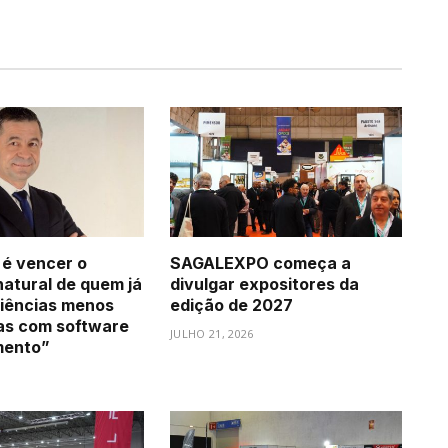
 é vencer o
SAGALEXPO começa a
natural de quem já
divulgar expositores da
iências menos
edição de 2027
as com software
JULHO 21, 2026
mento”