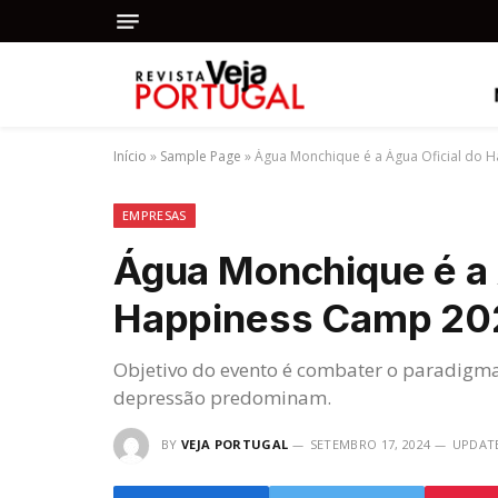
Início
»
Sample Page
»
Água Monchique é a Água Oficial do 
EMPRESAS
Água Monchique é a 
Happiness Camp 20
Objetivo do evento é combater o paradigma
depressão predominam.
BY
VEJA PORTUGAL
SETEMBRO 17, 2024
UPDAT