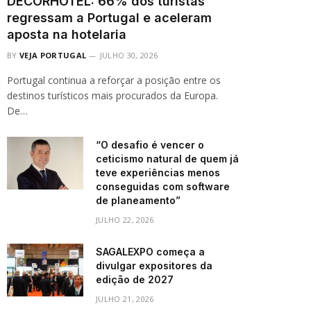
DECORHOTEL: 66% dos turistas
regressam a Portugal e aceleram
aposta na hotelaria
BY
VEJA PORTUGAL
JULHO 30, 2026
Portugal continua a reforçar a posição entre os
destinos turísticos mais procurados da Europa.
De…
“O desafio é vencer o
ceticismo natural de quem já
teve experiências menos
conseguidas com software
de planeamento”
JULHO 22, 2026
SAGALEXPO começa a
divulgar expositores da
edição de 2027
JULHO 21, 2026