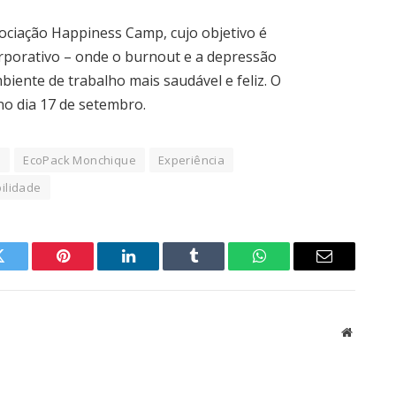
sociação Happiness Camp, cujo objetivo é
porativo – onde o burnout e a depressão
ente de trabalho mais saudável e feliz. O
no dia 17 de setembro.
o
EcoPack Monchique
Experiência
ilidade
Twitter
Pinterest
LinkedIn
Tumblr
WhatsApp
Email
Website