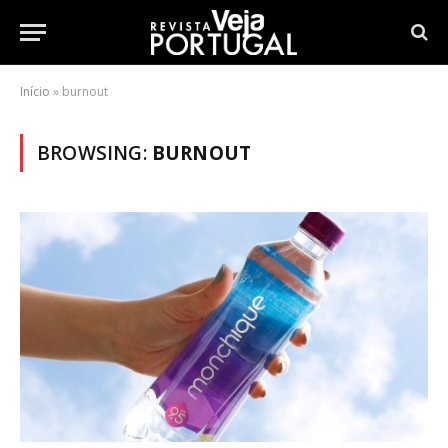
Início
»
burnout
BROWSING:
BURNOUT