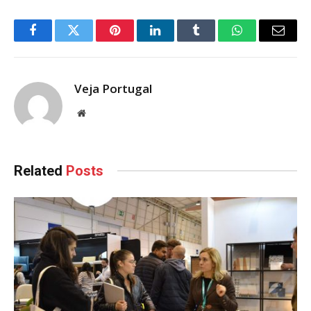
Facebook
Twitter
Pinterest
LinkedIn
Tumblr
WhatsApp
Email
Veja Portugal
Website
Related
Posts