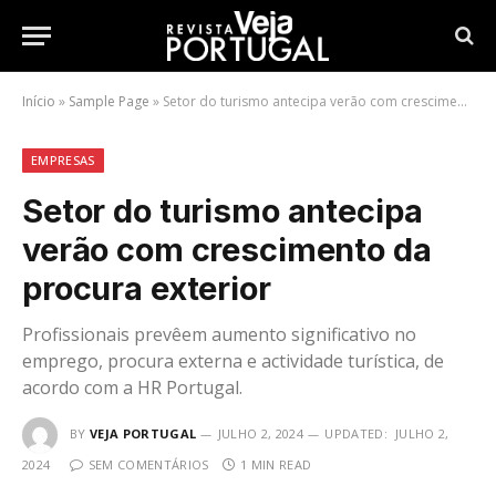
Início
»
Sample Page
»
Setor do turismo antecipa verão com crescimento da procura exterior
EMPRESAS
Setor do turismo antecipa
verão com crescimento da
procura exterior
Profissionais prevêem aumento significativo no
emprego, procura externa e actividade turística, de
acordo com a HR Portugal.
BY
VEJA PORTUGAL
JULHO 2, 2024
UPDATED:
JULHO 2,
2024
SEM COMENTÁRIOS
1 MIN READ