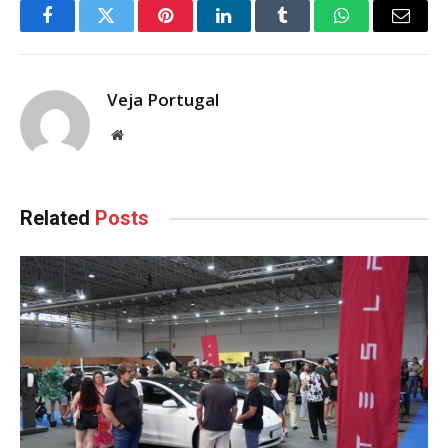
Facebook
Twitter
Pinterest
LinkedIn
Tumblr
WhatsApp
Email
Veja Portugal
Website
Related
Posts