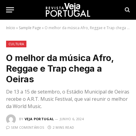
Início
»
Sample Page
»
O melhor da música Afro, Reggae e Trap chega a Oeiras
CULTURA
O melhor da música Afro,
Reggae e Trap chega a
Oeiras
De 13 a 15 de setembro, o Estádio Municipal de Oeiras
recebe o A.R.T. Music Festival, que vai reunir o melhor
da World Music.
BY
VEJA PORTUGAL
JUNHO 6, 2024
SEM COMENTÁRIOS
2 MINS READ