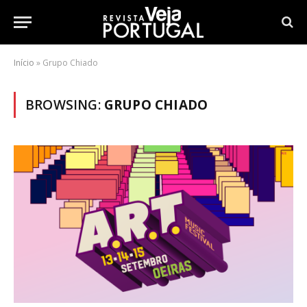
Início
»
Grupo Chiado
BROWSING:
GRUPO CHIADO