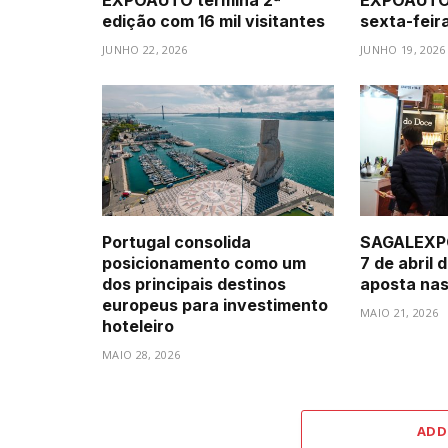
EXPOAUTO termina 2ª
EXPOAUTO 
edição com 16 mil visitantes
sexta-fei
JUNHO 22, 2026
JUNHO 19, 2026
Portugal consolida
SAGALEXPO
posicionamento como um
7 de abril 
dos principais destinos
aposta na
europeus para investimento
MAIO 21, 2026
hoteleiro
MAIO 28, 2026
ADD