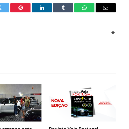
Twitter
Pinterest
LinkedIn
Tumblr
WhatsApp
Email
Website