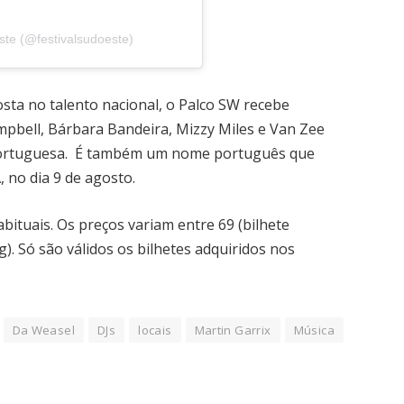
ste (@festivalsudoeste)
sta no talento nacional, o Palco SW recebe
pbell, Bárbara Bandeira, Mizzy Miles e Van Zee
rtuguesa. É também um nome português que
, no dia 9 de agosto.
bituais. Os preços variam entre 69 (bilhete
). Só são válidos os bilhetes adquiridos nos
Da Weasel
DJs
locais
Martin Garrix
Música