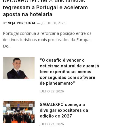
DECORHOTEL: 66% dos turistas
regressam a Portugal e aceleram
aposta na hotelaria
BY
VEJA PORTUGAL
JULHO 30, 2026
Portugal continua a reforçar a posição entre os
destinos turísticos mais procurados da Europa.
De…
“O desafio é vencer o
ceticismo natural de quem já
teve experiências menos
conseguidas com software
de planeamento”
JULHO 22, 2026
SAGALEXPO começa a
divulgar expositores da
edição de 2027
JULHO 21, 2026