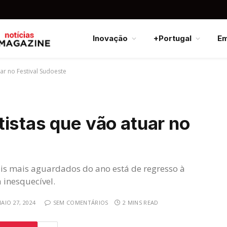
Inovação
+Portugal
E
ar no Festival Sudoeste
istas que vão atuar no
ais mais aguardados do ano está de regresso à
inesquecível.
AIO 27, 2024
SEM COMENTÁRIOS
2 MINS READ