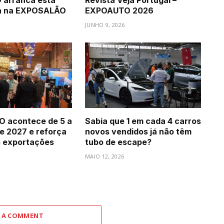
arranca esta
Revista Veja Portugal –
ra na EXPOSALÃO
EXPOAUTO 2026
JUNHO 9, 2026
 acontece de 5 a
Sabia que 1 em cada 4 carros
de 2027 e reforça
novos vendidos já não têm
s exportações
tubo de escape?
MAIO 12, 2026
 A COMMENT