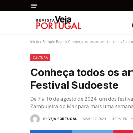
Início
»
Sample Page
»
Conheça todos os artistas que vão atu
CULTURA
Conheça todos os art
Festival Sudoeste
De 7 a 10 de agosto de 2024, um dos festiv
Zambujeira do Mar para mais uma semana 
BY
VEJA PORTUGAL
MAIO 27, 2024
UPDATED:
M