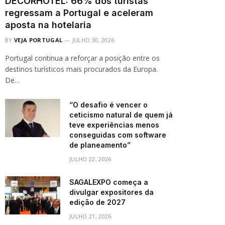
DECORHOTEL: 66% dos turistas
regressam a Portugal e aceleram
aposta na hotelaria
BY
VEJA PORTUGAL
JULHO 30, 2026
Portugal continua a reforçar a posição entre os
destinos turísticos mais procurados da Europa.
De…
“O desafio é vencer o
ceticismo natural de quem já
teve experiências menos
conseguidas com software
de planeamento”
JULHO 22, 2026
SAGALEXPO começa a
divulgar expositores da
edição de 2027
JULHO 21, 2026