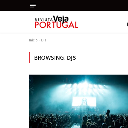
Início
»
DJs
BROWSING:
DJS