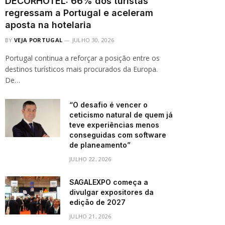
DECORHOTEL: 66% dos turistas
regressam a Portugal e aceleram
aposta na hotelaria
BY
VEJA PORTUGAL
JULHO 30, 2026
Portugal continua a reforçar a posição entre os
destinos turísticos mais procurados da Europa.
De…
“O desafio é vencer o
ceticismo natural de quem já
teve experiências menos
conseguidas com software
de planeamento”
JULHO 22, 2026
SAGALEXPO começa a
divulgar expositores da
edição de 2027
JULHO 21, 2026