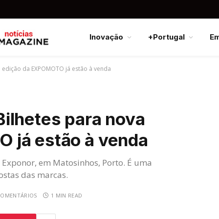
Inovação
+Portugal
E
a edição da EXPOMOTO já estão à venda
ilhetes para nova
 já estão à venda
na Exponor, em Matosinhos, Porto. É uma
ostas das marcas.
COMENTÁRIOS
1 MIN READ