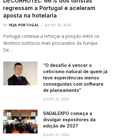
DECORHOTEL: 66% dos turistas
regressam a Portugal e aceleram
aposta na hotelaria
BY
VEJA PORTUGAL
JULHO 30, 2026
Portugal continua a reforçar a posição entre os
destinos turísticos mais procurados da Europa.
De…
“O desafio é vencer o
ceticismo natural de quem já
teve experiências menos
conseguidas com software
de planeamento”
JULHO 22, 2026
SAGALEXPO começa a
divulgar expositores da
edição de 2027
JULHO 21, 2026