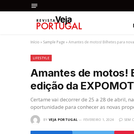
Início
»
Sample Page
»
Amantes de motos! Bilhetes para nov
LIFESTYLE
Amantes de motos! B
edição da EXPOMOTO
Certame vai decorrer de 25 a 28 de abril, 
oportunidade para conhecer as novas prop
BY
VEJA PORTUGAL
FEVEREIRO 1, 2024
SEM 