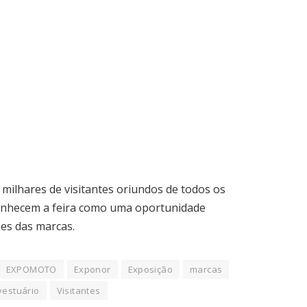
ilhares de visitantes oriundos de todos os
conhecem a feira como uma oportunidade
ões das marcas.
EXPOMOTO
Exponor
Exposição
marcas
vestuário
Visitantes