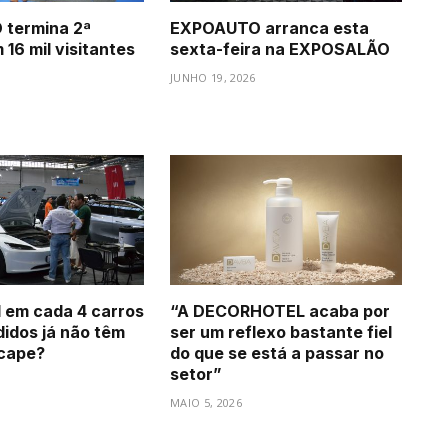
termina 2ª
EXPOAUTO arranca esta
16 mil visitantes
sexta-feira na EXPOSALÃO
JUNHO 19, 2026
1 em cada 4 carros
“A DECORHOTEL acaba por
idos já não têm
ser um reflexo bastante fiel
scape?
do que se está a passar no
setor”
MAIO 5, 2026