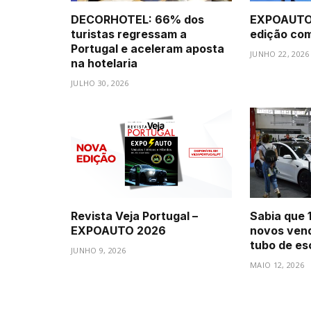
DECORHOTEL: 66% dos
EXPOAUTO 
turistas regressam a
edição com 
Portugal e aceleram aposta
JUNHO 22, 2026
na hotelaria
JULHO 30, 2026
Revista Veja Portugal –
Sabia que 
EXPOAUTO 2026
novos vend
tubo de e
JUNHO 9, 2026
MAIO 12, 2026