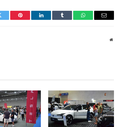
Twitter
Pinterest
LinkedIn
Tumblr
WhatsApp
Email
Website