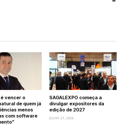
 é vencer o
SAGALEXPO começa a
natural de quem já
divulgar expositores da
iências menos
edição de 2027
as com software
JULHO 21, 2026
mento”