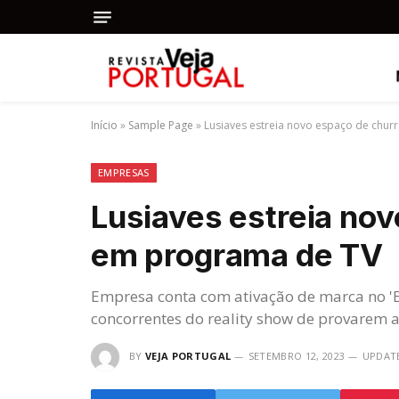
Início
»
Sample Page
»
Lusiaves estreia novo espaço de chu
EMPRESAS
Lusiaves estreia no
em programa de TV
Empresa conta com ativação de marca no 'B
concorrentes do reality show de provarem 
BY
VEJA PORTUGAL
SETEMBRO 12, 2023
UPDAT