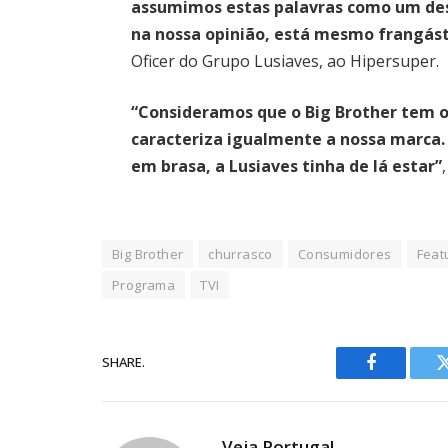
assumimos estas palavras como um des
na nossa opinião, está mesmo frangást
Oficer do Grupo Lusiaves, ao Hipersuper.
“Consideramos que o Big Brother tem o
caracteriza igualmente a nossa marca. 
em brasa, a Lusiaves tinha de lá estar”
Big Brother
churrasco
Consumidores
Feat
Programa
TVI
SHARE.
Facebook
Veja Portugal