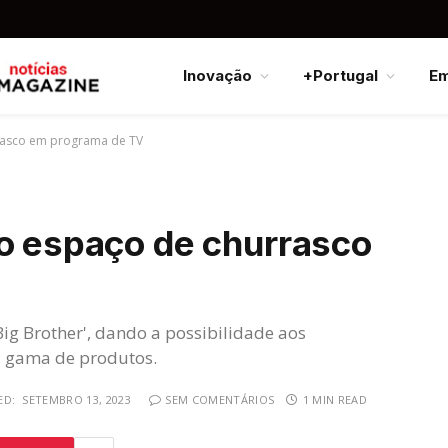
Inovação
+Portugal
E
rrasco em programa de TV
vo espaço de churrasco
ig Brother', dando a possibilidade aos
a gama de produtos.
ED:
SETEMBRO 13, 2023
SEM COMENTÁRIOS
1 MIN READ