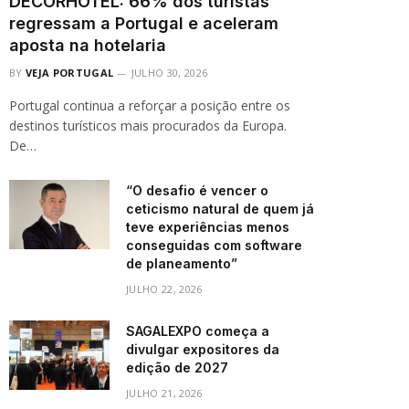
DECORHOTEL: 66% dos turistas
regressam a Portugal e aceleram
aposta na hotelaria
BY
VEJA PORTUGAL
JULHO 30, 2026
Portugal continua a reforçar a posição entre os
destinos turísticos mais procurados da Europa.
De…
“O desafio é vencer o
ceticismo natural de quem já
teve experiências menos
conseguidas com software
de planeamento”
JULHO 22, 2026
SAGALEXPO começa a
divulgar expositores da
edição de 2027
JULHO 21, 2026