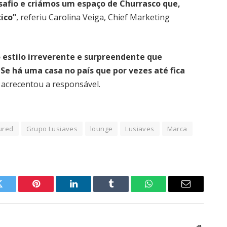
afio e criámos um espaço de Churrasco que,
ico”
, referiu Carolina Veiga, Chief Marketing
 estilo irreverente e surpreendente que
Se há uma casa no país que por vezes até fica
, acrecentou a responsável.
ured
Grupo Lusiaves
lounge
Lusiaves
Marca
Twitter
Pinterest
LinkedIn
Tumblr
WhatsApp
Email
Website